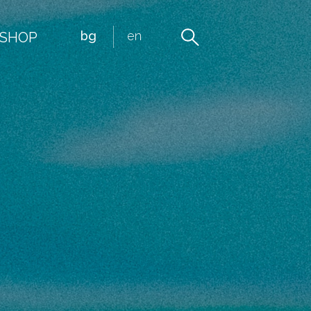
bg
en
-SHOP