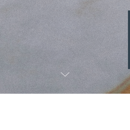
Начало
Блог
NOLA 7 с нов офис във Варна!