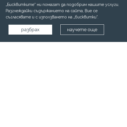
„Бисквитките“ ни помагат да подобрим нашите услуги.
Разглеждайки съдържанието на сайта, Вие се
съгласявате и с използването на „бисквитки“.
разбрах
научете още
Начало
Водни съоръжения