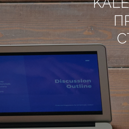
KALE
П
С