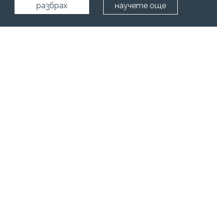
разбрах
научете още
Начало
Уелнес