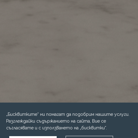
„Бисквитките“ ни помагат да подобрим нашите услуги.
Разглеждайки съдържанието на сайта, Вие се
съгласявате и с използването на „бисквитки“.